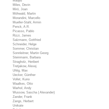
Madjid
Miles, Devin
Miró, Joan
Möhwald, Martin
Morandini, Marcello
Mueller-Stahl, Armin
Penck, A.R.
Picasso, Pablo
Rizzi, James
Salzmann, Gottfried
Schneider, Helge
Sommer, Christian
Sonnleitner, Martin Georg
Steinmann, Barbara
Stragholz, Heribert
Tretjakow, Alexej
Uhlig, Max
Uecker, Günther
Vollet, Kuno
Waalkes, Otto
Warhol, Andy
Wussow, Sascha ( Alexander)
Zander, Frank
Zangs, Herbert
Unikate