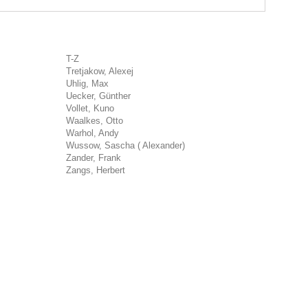
T-Z
Tretjakow, Alexej
Uhlig, Max
Uecker, Günther
Vollet, Kuno
Waalkes, Otto
Warhol, Andy
Wussow, Sascha ( Alexander)
Zander, Frank
Zangs, Herbert