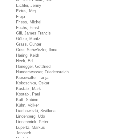
Eichler, Jenny
Extra, Jörg
Freja
Friess, Michel
Fuchs, Ernst
Gill, James Francis
Götze, Moritz
Grass, Günter
Griss-Schwärzler, Ilona
Haring, Keith
Heck, Ed
Honegger, Gottfried
Hundertwasser, Friedensreich
Kiesewalter, Tanja
Kokoschka, Oskar
Kostabi, Mark
Kostabi, Paul
Kutt, Sabine
Kühn, Volker
Liachowezki, Switlana
Lindenberg, Udo
Linnenbrink, Peter
Lüpertz, Markus
Janosch