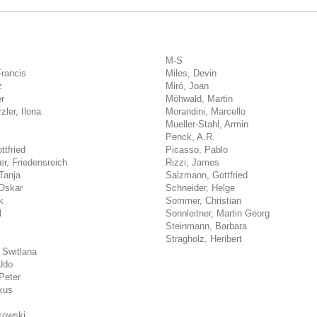
M-S
Francis
Miles, Devin
z
Miró, Joan
r
Möhwald, Martin
ler, Ilona
Morandini, Marcello
Mueller-Stahl, Armin
Penck, A.R.
ttfried
Picasso, Pablo
r, Friedensreich
Rizzi, James
Tanja
Salzmann, Gottfried
Oskar
Schneider, Helge
k
Sommer, Christian
l
Sonnleitner, Martin Georg
Steinmann, Barbara
Stragholz, Heribert
 Switlana
Udo
Peter
kus
kowski