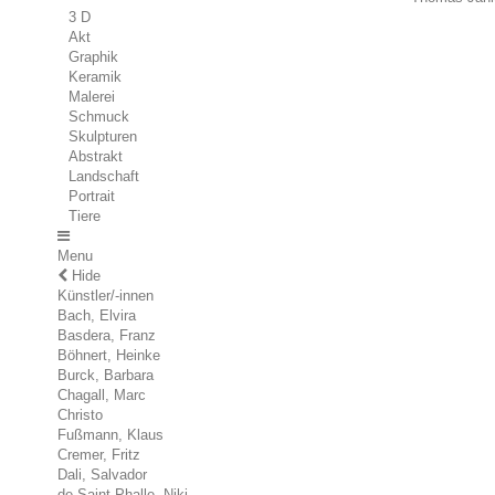
3 D
Akt
Graphik
Keramik
Malerei
Schmuck
Skulpturen
Abstrakt
Landschaft
Portrait
Tiere
Menu
Hide
Künstler/-innen
Bach, Elvira
Basdera, Franz
Böhnert, Heinke
Burck, Barbara
Chagall, Marc
Christo
Fußmann, Klaus
Cremer, Fritz
Dali, Salvador
de Saint Phalle, Niki