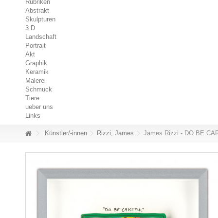
Rubriken
Abstrakt
Skulpturen
3 D
Landschaft
Portrait
Akt
Graphik
Keramik
Malerei
Schmuck
Tiere
ueber uns
Links
Künstler/-innen
Rizzi, James
James Rizzi - DO BE C