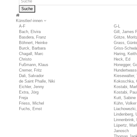
Suche
Künstler/-innen
A-F
G-L
Bach, Elvira
Gill, James 
Basdera, Franz
Götze, Morit
Böhnert, Heinke
Grass, Günte
Burck, Barbara
Griss-Schwärz
Chagall, Marc
Haring, Keith
Christo
Heck, Ed
Fußmann, Klaus
Honegger, Go
Cremer, Fritz
Hundertwasse
Dali, Salvador
Kiesewalter, 
de Saint Phalle, Niki
Kokoschka, 
Eichler, Jenny
Kostabi, Mar
Extra, Jörg
Kostabi, Pau
Freja
Kutt, Sabine
Friess, Michel
Kühn, Volker
Fuchs, Ernst
Liachowezki,
Lindenberg, 
Linnenbrink, 
Lüpertz, Mar
Janosch
Thomas Jan