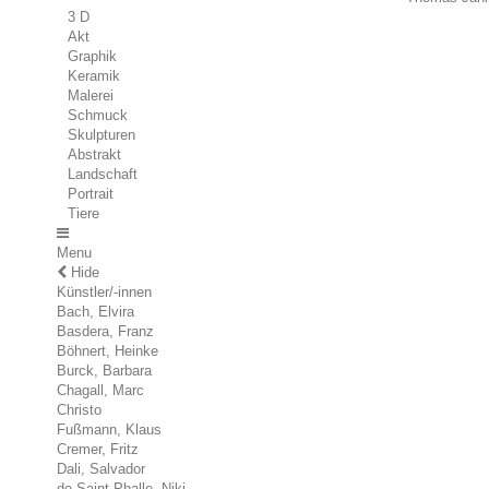
3 D
Akt
Graphik
Keramik
Malerei
Schmuck
Skulpturen
Abstrakt
Landschaft
Portrait
Tiere
Menu
Hide
Künstler/-innen
Bach, Elvira
Basdera, Franz
Böhnert, Heinke
Burck, Barbara
Chagall, Marc
Christo
Fußmann, Klaus
Cremer, Fritz
Dali, Salvador
de Saint Phalle, Niki