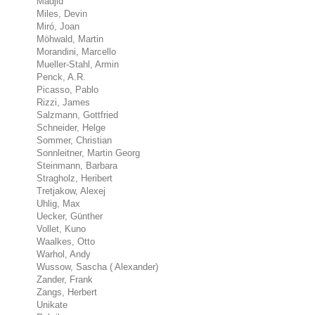
Madjid
Miles, Devin
Miró, Joan
Möhwald, Martin
Morandini, Marcello
Mueller-Stahl, Armin
Penck, A.R.
Picasso, Pablo
Rizzi, James
Salzmann, Gottfried
Schneider, Helge
Sommer, Christian
Sonnleitner, Martin Georg
Steinmann, Barbara
Stragholz, Heribert
Tretjakow, Alexej
Uhlig, Max
Uecker, Günther
Vollet, Kuno
Waalkes, Otto
Warhol, Andy
Wussow, Sascha ( Alexander)
Zander, Frank
Zangs, Herbert
Unikate