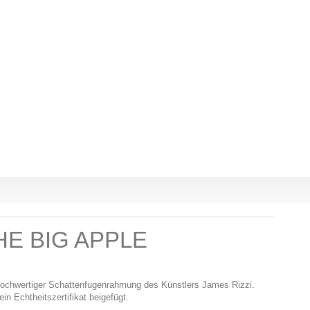
THE BIG APPLE
it hochwertiger Schattenfugenrahmung des Künstlers James Rizzi.
in Echtheitszertifikat beigefügt.