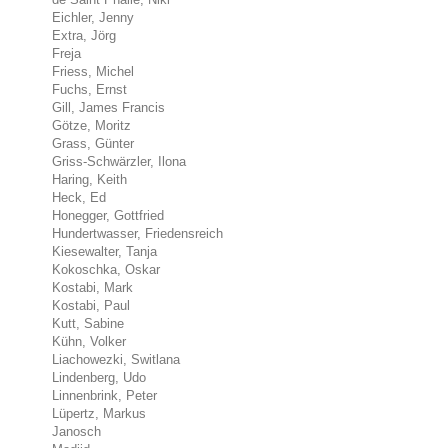
Eichler, Jenny
Extra, Jörg
Freja
Friess, Michel
Fuchs, Ernst
Gill, James Francis
Götze, Moritz
Grass, Günter
Griss-Schwärzler, Ilona
Haring, Keith
Heck, Ed
Honegger, Gottfried
Hundertwasser, Friedensreich
Kiesewalter, Tanja
Kokoschka, Oskar
Kostabi, Mark
Kostabi, Paul
Kutt, Sabine
Kühn, Volker
Liachowezki, Switlana
Lindenberg, Udo
Linnenbrink, Peter
Lüpertz, Markus
Janosch