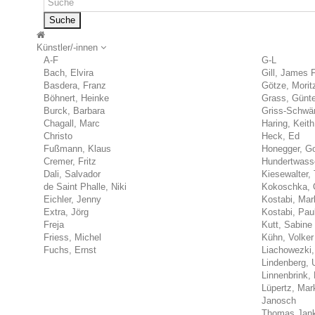
Suche
Künstler/-innen
A-F
G-L
Bach, Elvira
Gill, James 
Basdera, Franz
Götze, Morit
Böhnert, Heinke
Grass, Günte
Burck, Barbara
Griss-Schwärz
Chagall, Marc
Haring, Keith
Christo
Heck, Ed
Fußmann, Klaus
Honegger, Go
Cremer, Fritz
Hundertwasse
Dali, Salvador
Kiesewalter, 
de Saint Phalle, Niki
Kokoschka, 
Eichler, Jenny
Kostabi, Mar
Extra, Jörg
Kostabi, Pau
Freja
Kutt, Sabine
Friess, Michel
Kühn, Volker
Fuchs, Ernst
Liachowezki,
Lindenberg, 
Linnenbrink, 
Lüpertz, Mar
Janosch
Thomas Jan