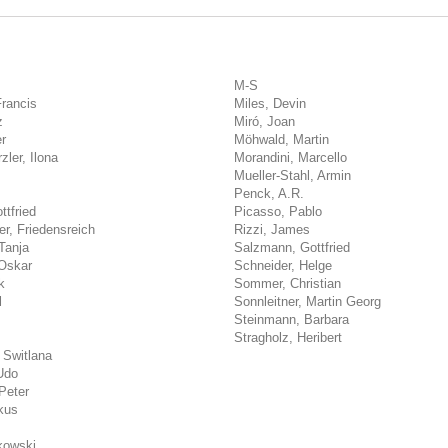
M-S
Francis
Miles, Devin
z
Miró, Joan
r
Möhwald, Martin
ler, Ilona
Morandini, Marcello
Mueller-Stahl, Armin
Penck, A.R.
ttfried
Picasso, Pablo
r, Friedensreich
Rizzi, James
Tanja
Salzmann, Gottfried
Oskar
Schneider, Helge
k
Sommer, Christian
l
Sonnleitner, Martin Georg
Steinmann, Barbara
Stragholz, Heribert
 Switlana
Udo
Peter
kus
kowski