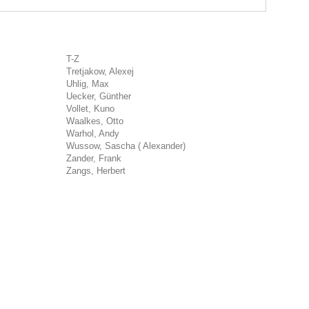
T-Z
Tretjakow, Alexej
Uhlig, Max
Uecker, Günther
Vollet, Kuno
Waalkes, Otto
Warhol, Andy
Wussow, Sascha ( Alexander)
Zander, Frank
Zangs, Herbert