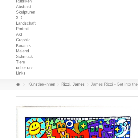
Rubriken
Abstrakt
Skulpturen
3 D
Landschaft
Portrait
Akt
Graphik
Keramik
Malerei
Schmuck
Tiere
ueber uns
Links
Künstler/-innen
Rizzi, James
James Rizzi - Get into the