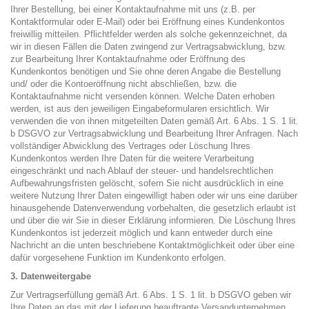
Ihrer Bestellung, bei einer Kontaktaufnahme mit uns (z.B. per
Kontaktformular oder E-Mail) oder bei Eröffnung eines Kundenkontos
freiwillig mitteilen. Pflichtfelder werden als solche gekennzeichnet, da
wir in diesen Fällen die Daten zwingend zur Vertragsabwicklung, bzw.
zur Bearbeitung Ihrer Kontaktaufnahme oder Eröffnung des
Kundenkontos benötigen und Sie ohne deren Angabe die Bestellung
und/ oder die Kontoeröffnung nicht abschließen, bzw. die
Kontaktaufnahme nicht versenden können. Welche Daten erhoben
werden, ist aus den jeweiligen Eingabeformularen ersichtlich. Wir
verwenden die von ihnen mitgeteilten Daten gemäß Art. 6 Abs. 1 S. 1 lit.
b DSGVO zur Vertragsabwicklung und Bearbeitung Ihrer Anfragen. Nach
vollständiger Abwicklung des Vertrages oder Löschung Ihres
Kundenkontos werden Ihre Daten für die weitere Verarbeitung
eingeschränkt und nach Ablauf der steuer- und handelsrechtlichen
Aufbewahrungsfristen gelöscht, sofern Sie nicht ausdrücklich in eine
weitere Nutzung Ihrer Daten eingewilligt haben oder wir uns eine darüber
hinausgehende Datenverwendung vorbehalten, die gesetzlich erlaubt ist
und über die wir Sie in dieser Erklärung informieren. Die Löschung Ihres
Kundenkontos ist jederzeit möglich und kann entweder durch eine
Nachricht an die unten beschriebene Kontaktmöglichkeit oder über eine
dafür vorgesehene Funktion im Kundenkonto erfolgen.
3. Datenweitergabe
Zur Vertragserfüllung gemäß Art. 6 Abs. 1 S. 1 lit. b DSGVO geben wir
Ihre Daten an das mit der Lieferung beauftragte Versandunternehmen