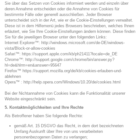
Sie über das Setzen von Cookies informiert werden und einzeln über
deren Annahme entscheiden oder die Annahme von Cookies für
bestimmte Fälle oder generell ausschließen. Jeder Browser
unterscheidet sich in der Art, wie er die Cookie-Einstellungen verwaltet.
Diese ist in dem Hilfemenü jedes Browsers beschrieben, welches Ihnen
erläutert, wie Sie Ihre Cookie-Einstellungen ändern können. Diese finden
Sie für die jeweiligen Browser unter den folgenden Links:
Internet Explorer™: http://windows.microsoft.com/de-DE/windows-
vista/Block-or-allow-cookies
Safari™: https://support.apple.com/kb/ph21411?locale=de_DE
Chrome™: http://support.google.com/chrome/bin/answer.py?
hl=de&hlrm=en&answer=95647
Firefox™ https://support.mozilla.org/de/kb/cookies-erlauben-und-
ablehnen
Opera™ : http://help.opera.com/Windows/10.20/de/cookies.html
Bei der Nichtannahme von Cookies kann die Funktionalität unserer
Website eingeschränkt sein.
5. Kontaktmöglichkeiten und Ihre Rechte
Als Betroffener haben Sie folgende Rechte:
gemäß Art. 15 DSGVO das Recht, in dem dort bezeichneten
Umfang Auskunft über Ihre von uns verarbeiteten
personenbezogenen Daten zu verlangen;