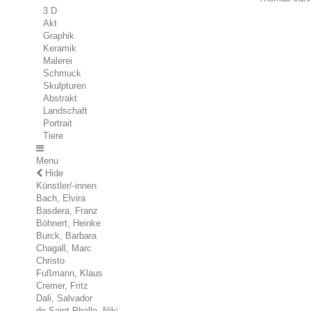
3 D
Akt
Graphik
Keramik
Malerei
Schmuck
Skulpturen
Abstrakt
Landschaft
Portrait
Tiere
Menu
Hide
Künstler/-innen
Bach, Elvira
Basdera, Franz
Böhnert, Heinke
Burck, Barbara
Chagall, Marc
Christo
Fußmann, Klaus
Cremer, Fritz
Dali, Salvador
de Saint Phalle, Niki