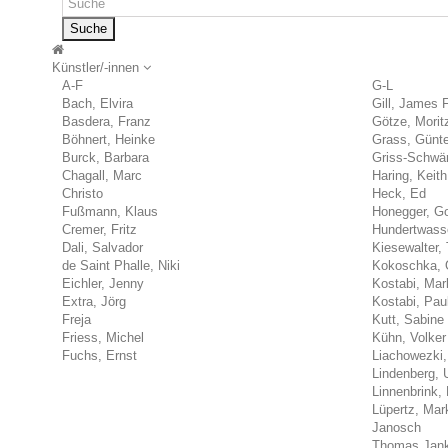
Suche
Künstler/-innen
A-F
G-L
Bach, Elvira
Gill, James 
Basdera, Franz
Götze, Morit
Böhnert, Heinke
Grass, Günte
Burck, Barbara
Griss-Schwärz
Chagall, Marc
Haring, Keith
Christo
Heck, Ed
Fußmann, Klaus
Honegger, Go
Cremer, Fritz
Hundertwasse
Dali, Salvador
Kiesewalter, 
de Saint Phalle, Niki
Kokoschka, 
Eichler, Jenny
Kostabi, Mar
Extra, Jörg
Kostabi, Pau
Freja
Kutt, Sabine
Friess, Michel
Kühn, Volker
Fuchs, Ernst
Liachowezki,
Lindenberg, 
Linnenbrink, 
Lüpertz, Mar
Janosch
Thomas Jan