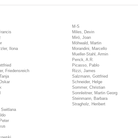
M-S
Francis
Miles, Devin
z
Miró, Joan
r
Möhwald, Martin
ler, Ilona
Morandini, Marcello
Mueller-Stahl, Armin
Penck, A.R.
ttfried
Picasso, Pablo
r, Friedensreich
Rizzi, James
Tanja
Salzmann, Gottfried
Oskar
Schneider, Helge
k
Sommer, Christian
l
Sonnleitner, Martin Georg
Steinmann, Barbara
Stragholz, Heribert
 Switlana
Udo
Peter
kus
kowski