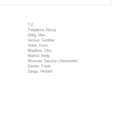
T-Z
Tretjakow, Alexej
Uhlig, Max
Uecker, Günther
Vollet, Kuno
Waalkes, Otto
Warhol, Andy
Wussow, Sascha ( Alexander)
Zander, Frank
Zangs, Herbert