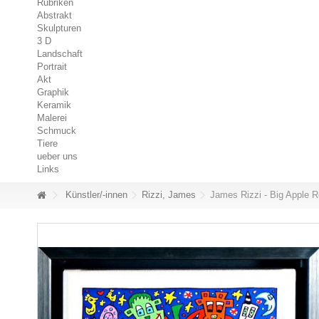
Rubriken
Abstrakt
Skulpturen
3 D
Landschaft
Portrait
Akt
Graphik
Keramik
Malerei
Schmuck
Tiere
ueber uns
Links
Künstler/-innen
Rizzi, James
James Rizzi - Big Apple