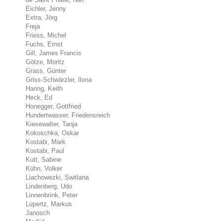
Eichler, Jenny
Extra, Jörg
Freja
Friess, Michel
Fuchs, Ernst
Gill, James Francis
Götze, Moritz
Grass, Günter
Griss-Schwärzler, Ilona
Haring, Keith
Heck, Ed
Honegger, Gottfried
Hundertwasser, Friedensreich
Kiesewalter, Tanja
Kokoschka, Oskar
Kostabi, Mark
Kostabi, Paul
Kutt, Sabine
Kühn, Volker
Liachowezki, Switlana
Lindenberg, Udo
Linnenbrink, Peter
Lüpertz, Markus
Janosch