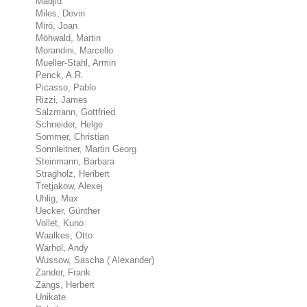
Madjid
Miles, Devin
Miró, Joan
Möhwald, Martin
Morandini, Marcello
Mueller-Stahl, Armin
Penck, A.R.
Picasso, Pablo
Rizzi, James
Salzmann, Gottfried
Schneider, Helge
Sommer, Christian
Sonnleitner, Martin Georg
Steinmann, Barbara
Stragholz, Heribert
Tretjakow, Alexej
Uhlig, Max
Uecker, Günther
Vollet, Kuno
Waalkes, Otto
Warhol, Andy
Wussow, Sascha ( Alexander)
Zander, Frank
Zangs, Herbert
Unikate