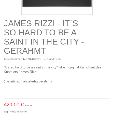
JAMES RIZZI - IT´S
SO HARD TO BE A
SAINT IN THE CITY -
GERAHMT
Artikelnummer:
RJ99444bbv3
Zustand:
Neu
“It´s so hard to be a saint in the city“ ist ein original Farboffset des
Künstlers James Rizzi
( bereits aufhängefertig gerahmt).
420,00 €
Brutto
zzgl. Versandkosten