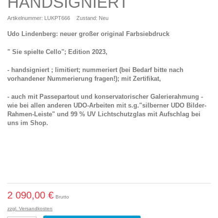
HANDSIGNIERT
Artikelnummer:
LUKPT666
Zustand:
Neu
Udo Lindenberg: neuer großer original Farbsiebdruck
" Sie spielte Cello"; Edition 2023,
- handsigniert ; limitiert; nummeriert (bei Bedarf bitte nach
vorhandener Nummerierung fragen!); mit Zertifikat,
- auch mit Passepartout und konservatorischer Galerierahmung -
wie bei allen anderen UDO-Arbeiten mit s.g."silberner UDO Bilder-
Rahmen-Leiste" und 99 % UV Lichtschutzglas mit Aufschlag bei
uns im Shop.
2 090,00 €
Brutto
zzgl. Versandkosten